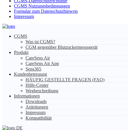
CGMS-Datenschutzrichtlinie
CGMS Nutzungsbedingungen
Formular zum Datenschutzhinweis
Impressum
CGMS
Was ist CGMS?
CGM gegenüber Blutzuckermesssgerät
Produkt
CareSens Air
CareSens Air App
Sens365
Kundenbetreuung
HÄUFIG GESTELLTE FRAGEN (FAQ)
Hilfe-Center
Wegbeschreibung
Informationen
Downloads
Anleitungen
Impressum
Kompatibilität
DE