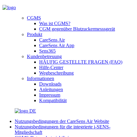
CGMS
Was ist CGMS?
CGM gegenüber Blutzuckermesssgerät
Produkt
CareSens Air
CareSens Air App
Sens365
Kundenbetreuung
HÄUFIG GESTELLTE FRAGEN (FAQ)
Hilfe-Center
Wegbeschreibung
Informationen
Downloads
Anleitungen
Impressum
Kompatibilität
DE
Nutzungsbedingungen der CareSens Air Website
Nutzungsbedingungen für die integrierte i-SENS-
Mitgliedschaft