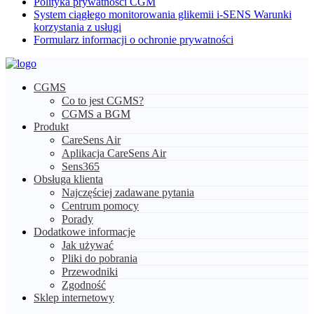
Polityka prywatności CGM
System ciągłego monitorowania glikemii i-SENS Warunki
korzystania z usługi
Formularz informacji o ochronie prywatności
CGMS
Co to jest CGMS?
CGMS a BGM
Produkt
CareSens Air
Aplikacja CareSens Air
Sens365
Obsługa klienta
Najczęściej zadawane pytania
Centrum pomocy
Porady
Dodatkowe informacje
Jak używać
Pliki do pobrania
Przewodniki
Zgodność
Sklep internetowy