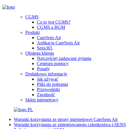
CGMS
Co to jest CGMS?
CGMS a BGM
Produkt
CareSens Air
Aplikacja CareSens Air
Sens365
Obsługa klienta
Najczęściej zadawane pytania
Centrum pomocy
Porady
Dodatkowe informacje
Jak używać
Pliki do pobrania
Przewodniki
Zgodność
Sklep internetowy
PL
Warunki korzystania ze strony internetowej CareSens Air
Warunki korzystania ze zintegrowanego członkostwa i-SENS