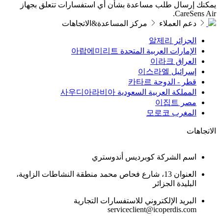
يمكنك إرسال طلب مساعدة بشأن أي استفسارات تتعلق بجهاز
CareSens Air.
دعم العملاء
مركز المساعدة&الاتجاهات
الجزائر
알제리
الإمارات العربية المتحدة
아랍에미리트
العراق
이라크
إسرائيل
이스라엘
قطر - الدوحة
카타르
المملكة العربية السعودية
사우디아라비아
مصر
이집트
المغرب
모로코
الاتجاهات
اسم الشركة كوبرديس أندوستري
العنوان 13، شارع فحاص محمد منطقة النشاطات الزاوية،
البليدة الجزائر
البريد الإلكتروني للاستفسارات التجارية
serviceclient@icoperdis.com