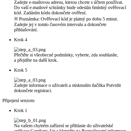
Zadejte e-mailovou adresu, kterou chcete s účtem používat.
Do vaší e-mailové schránky bude odeslán 6místný ověřovací
kód. Zadáním kódu dokončete ověření.
※ Poznámka: Ověřovací kód je platný po dobu 5 minut.
Zadejte jej v tomto časovém intervalu a dokončete
přihlašování.
Krok 4
Přečtěte si všeobecné podmínky, vyberte, zda souhlasíte,
a přejděte na další krok.
Krok 5
Zadejte informace o uživateli a stisknutím tlačítka Potvrdit
dokončete registraci.
Připojení senzoru
Krok 1
Na vašem chytrém zařízení se přihlaste do uživatelské
aplikace CareSens Air a klepněte na Bezpečnostní informace.