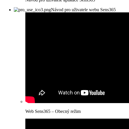
Návod pro uživatele webu Sens365
Web Sens365 – Obecný režim