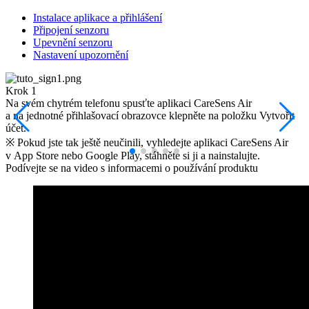
Instalace aplikace a přihlášení
Připojení senzoru
Upevnění senzoru
Nastavení upozornění
Krok 1
K
Na svém chytrém telefonu spusťte aplikaci CareSens Air
V
a na jednotné přihlašovací obrazovce klepněte na položku Vytvořit
účet.
※ Pokud jste tak ještě neučinili, vyhledejte aplikaci CareSens Air
v App Store nebo Google Play, stáhněte si ji a nainstalujte.
Podívejte se na video s informacemi o používání
produktu