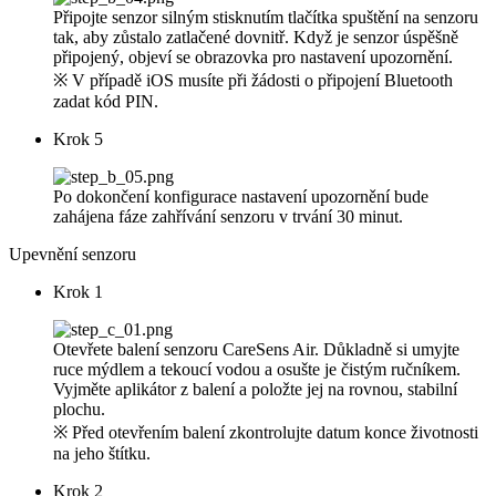
Připojte senzor silným stisknutím tlačítka spuštění na senzoru
tak, aby zůstalo zatlačené dovnitř. Když je senzor úspěšně
připojený, objeví se obrazovka pro nastavení upozornění.
※ V případě iOS musíte při žádosti o připojení Bluetooth
zadat kód PIN.
Krok 5
Po dokončení konfigurace nastavení upozornění bude
zahájena fáze zahřívání senzoru v trvání 30 minut.
Upevnění senzoru
Krok 1
Otevřete balení senzoru CareSens Air. Důkladně si umyjte
ruce mýdlem a tekoucí vodou a osušte je čistým ručníkem.
Vyjměte aplikátor z balení a položte jej na rovnou, stabilní
plochu.
※ Před otevřením balení zkontrolujte datum konce životnosti
na jeho štítku.
Krok 2