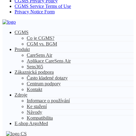
CGMS Privacy Policy
CGMS Service Terms of Use
Privacy Notice Form
CGMS
Co je CGMS?
CGM vs. BGM
Produkt
CareSens Air
Aplikace CareSens Air
Sens365
Zákaznická podpora
Často kladené dotazy
Centrum podpory
Kontakt
Zdroje
Informace o používání
Ke stažení
Návody
Kompatibilita
E-shop ArgoMed
CS