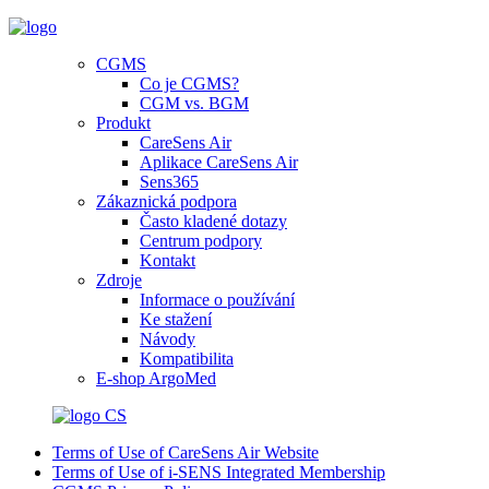
CGMS
Co je CGMS?
CGM vs. BGM
Produkt
CareSens Air
Aplikace CareSens Air
Sens365
Zákaznická podpora
Často kladené dotazy
Centrum podpory
Kontakt
Zdroje
Informace o používání
Ke stažení
Návody
Kompatibilita
E-shop ArgoMed
CS
Terms of Use of CareSens Air Website
Terms of Use of i-SENS Integrated Membership