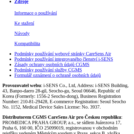
Zdroje
Informace o používání
Ke stažení
Návody
Kompatibilita
Podmínky používání webové stránky CareSens Air
Podmínky používání integrovaného členství i-SENS
Zásady ochrany osobních údajů CGMS
Podmínky používání služby CGMS
Formulář oznámení o ochraně osobních údajů
Provozovatel webu
: i-SENS Co., Ltd, Address: i-SENS Building,
43, Banpo-daero 28-gil, Seocho-gu, Seoul 06646, Republic of
Korea (Formerly: 1556-2 Seocho-dong), Business Registration
Number: 210-81-29428, E-commerce Registration: Seoul Seocho
No. 1152, Medical Device Sales License: No. 3937.
Distributorem CGMS CareSens Air pro Českou republiku
:
PROMEDICA PRAHA GROUP, a.s., se sídlem Juárezova 17,
Praha 6, 160 00, IČO 25099019, registrovanou v obchodním
rejstříku vedeném Městským soudem v Praze, sekce B, vložka