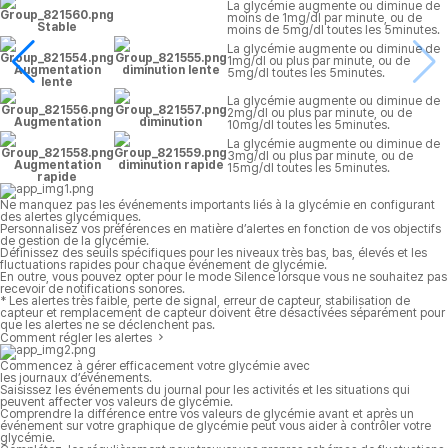
La glycémie augmente ou diminue de
moins de 1mg/dl par minute, ou de
Stable
moins de 5mg/dl toutes les 5minutes.
La glycémie augmente ou diminue de
1mg/dl ou plus par minute, ou de
Augmentation
diminution lente
5mg/dl toutes les 5minutes.
lente
La glycémie augmente ou diminue de
2mg/dl ou plus par minute, ou de
Augmentation
diminution
10mg/dl toutes les 5minutes.
La glycémie augmente ou diminue de
3mg/dl ou plus par minute, ou de
Augmentation
diminution rapide
15mg/dl toutes les 5minutes.
rapide
Ne manquez pas les événements importants liés à la glycémie en configurant
des alertes glycémiques.
Personnalisez vos préférences en matière d’alertes en fonction de vos objectifs
de gestion de la glycémie.
Définissez des seuils spécifiques pour les niveaux très bas, bas, élevés et les
fluctuations rapides pour chaque événement de glycémie.
En outre, vous pouvez opter pour le mode Silence lorsque vous ne souhaitez pas
recevoir de notifications sonores.
* Les alertes très faible, perte de signal, erreur de capteur, stabilisation de
capteur et remplacement de capteur doivent être désactivées séparément pour
que les alertes ne se déclenchent pas.
Comment régler les alertes
Commencez à gérer efficacement votre glycémie avec
les journaux d’événements.
Saisissez les événements du journal pour les activités et les situations qui
peuvent affecter vos valeurs de glycémie.
Comprendre la différence entre vos valeurs de glycémie avant et après un
événement sur votre graphique de glycémie peut vous aider à contrôler votre
glycémie.