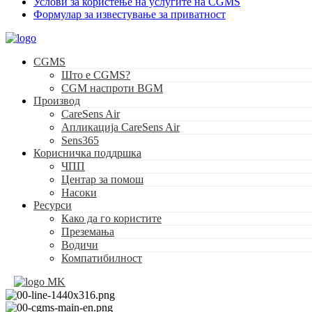
Услови за користење на услугите на CGMS
Формулар за известување за приватност
CGMS
Што е CGMS?
CGM наспроти BGM
Производ
CareSens Air
Апликација CareSens Air
Sens365
Корисничка поддршка
ЧПП
Центар за помош
Насоки
Ресурси
Како да го користите
Преземања
Водичи
Компатибилност
MK