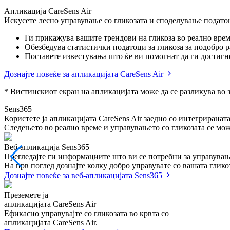
Апликација CareSens Air
Искусете лесно управување со гликозата и споделување податоц
Ги прикажува вашите трендови на гликоза во реално врем
Обезбедува статистички податоци за гликоза за подобро 
Поставете известувања што ќе ви помогнат да ги достигн
Дознајте повеќе за апликацијата CareSens Air
* Вистинскиот екран на апликацијата може да се разликува во з
Sens365
Користете ја апликацијата CareSens Air заедно со интегриранат
Следењето во реално време и управувањето со гликозата се мож
Апликација Sens365
Може да споделувате разни здравствени податоци и трендови н
потребни за управување со гликозата со корисниците на сензор
Дознајте повеќе за апликацијата Sens365
Преземете ја
апликацијата CareSens Air
Ефикасно управувајте со гликозата во крвта со
апликацијата CareSens Air.