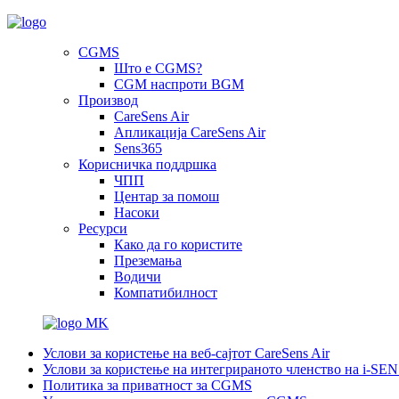
CGMS
Што е CGMS?
CGM наспроти BGM
Производ
CareSens Air
Апликација CareSens Air
Sens365
Корисничка поддршка
ЧПП
Центар за помош
Насоки
Ресурси
Како да го користите
Преземања
Водичи
Компатибилност
MK
Услови за користење на веб-сајтот CareSens Air
Услови за користење на интегрираното членство на i-SE
Политика за приватност за CGMS