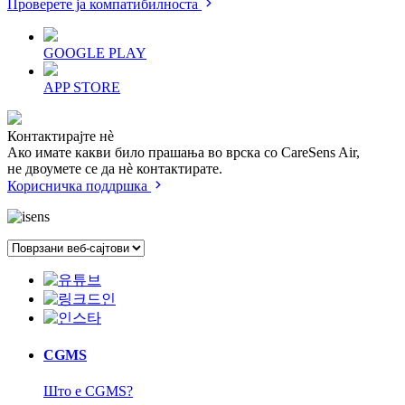
Проверете ја компатибилноста
GOOGLE PLAY
APP STORE
Контактирајте нѐ
Ако имате какви било прашања во врска со CareSens Air,
не двоумете се да нѐ контактирате.
Корисничка поддршка
CGMS
Што е CGMS?