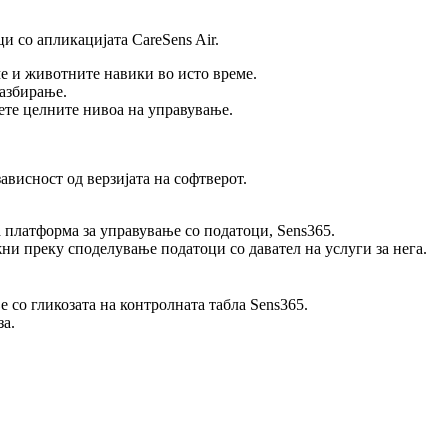
и со апликацијата CareSens Air.
е и животните навики во исто време.
разбирање.
ете целните нивоа на управување.
ависност од верзијата на софтверот.
а платформа за управување со податоци, Sens365.
ни преку споделување податоци со давател на услуги за нега.
а гликоза,
и.