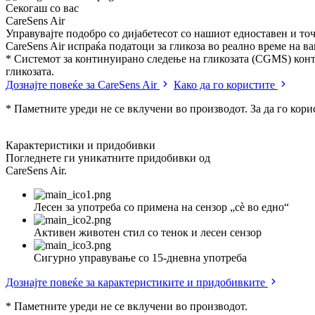
Секогаш со вас
CareSens Air
Управувајте подобро со дијабетесот со нашиот едноставен и т
CareSens Air испраќа податоци за гликоза во реално време на в
* Системот за континуирано следење на гликозата (CGMS) конт
гликозата.
Дознајте повеќе за CareSens Air
Како да го користите
* Паметните уреди не се вклучени во производот. За да го кори
Карактеристики и придобивки
Погледнете ги уникатните придобивки од
CareSens Air.
Лесен за употреба со примена на сензор „сè во едно“
Активен животен стил со тенок и лесен сензор
Сигурно управување со 15-дневна употреба
Дознајте повеќе за карактеристиките и придобивките
* Паметните уреди не се вклучени во производот.