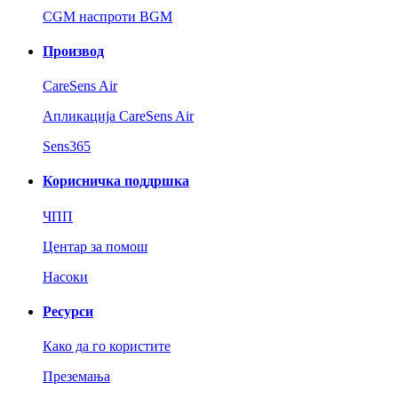
CGM наспроти BGM
Производ
CareSens Air
Апликација CareSens Air
Sens365
Корисничка поддршка
ЧПП
Центар за помош
Насоки
Ресурси
Како да го користите
Преземања