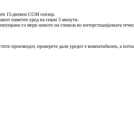
очен 15-дневен CGM сензор.
ашиот паметен уред на секои 5 минути.
инуирано го мери нивото на гликоза во интерстицијалната течно
стите производот, проверете дали уредот е компатибилен, а потоа