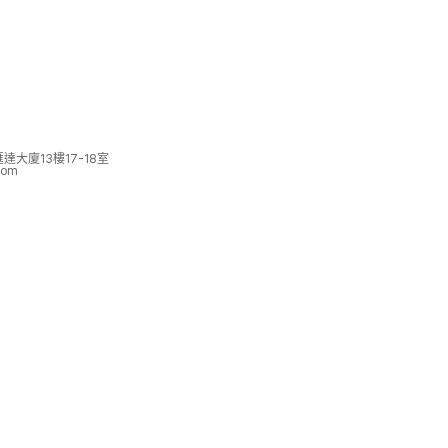
大廈13樓17-18室
com