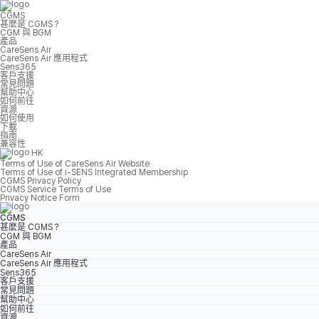
CGMS
甚麼是 CGMS？
CGM 與 BGM
產品
CareSens Air
CareSens Air 應用程式
Sens365
客戶支援
常見問題
幫助中心
如何前往
資源
如何使用
下載
指南
兼容性
HK
Terms of Use of CareSens Air Website
Terms of Use of i-SENS Integrated Membership
CGMS Privacy Policy
CGMS Service Terms of Use
Privacy Notice Form
CGMS
甚麼是 CGMS？
CGM 與 BGM
產品
CareSens Air
CareSens Air 應用程式
Sens365
客戶支援
常見問題
幫助中心
如何前往
資源