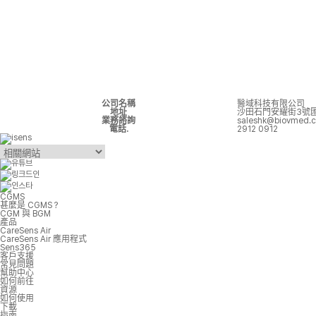
公司名稱
醫域科技有限公司
地址
沙田石門安耀街3號匯達
業務諮詢
saleshk@biovmed.
電話.
2912 0912
CGMS
甚麼是 CGMS？
CGM 與 BGM
產品
CareSens Air
CareSens Air 應用程式
Sens365
客戶支援
常見問題
幫助中心
如何前往
資源
如何使用
下載
指南