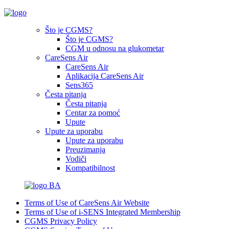
Što je CGMS?
Što je CGMS?
CGM u odnosu na glukometar
CareSens Air
CareSens Air
Aplikacija CareSens Air
Sens365
Česta pitanja
Česta pitanja
Centar za pomoć
Upute
Upute za uporabu
Upute za uporabu
Preuzimanja
Vodiči
Kompatibilnost
BA
Terms of Use of CareSens Air Website
Terms of Use of i-SENS Integrated Membership
CGMS Privacy Policy