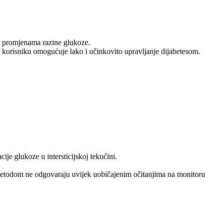
 u promjenama razine glukoze.
o korisniku omogućuje lako i učinkovito upravljanje dijabetesom.
je glukoze u intersticijskoj tekućini.
m metodom ne odgovaraju uvijek uobičajenim očitanjima na monitoru