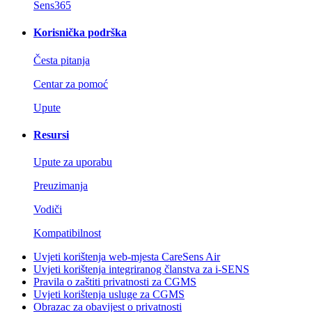
Sens365
Korisnička podrška
Česta pitanja
Centar za pomoć
Upute
Resursi
Upute za uporabu
Preuzimanja
Vodiči
Kompatibilnost
Uvjeti korištenja web-mjesta CareSens Air
Uvjeti korištenja integriranog članstva za i-SENS
Pravila o zaštiti privatnosti za CGMS
Uvjeti korištenja usluge za CGMS
Obrazac za obavijest o privatnosti