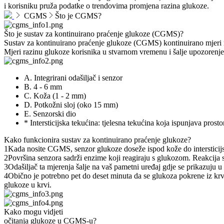
i korisniku pruža podatke o trendovima promjena razina glukoze.
CGMS
Što je CGMS?
Što je sustav za kontinuirano praćenje glukoze (CGMS)?
Sustav za kontinuirano praćenje glukoze (CGMS) kontinuirano mjeri ra
Mjeri razinu glukoze korisnika u stvarnom vremenu i šalje upozorenje 
A. Integrirani odašiljač i senzor
B. 4 - 6 mm
C. Koža (1 - 2 mm)
D. Potkožni sloj (oko 15 mm)
E. Senzorski dio
* Intersticijska tekućina: tjelesna tekućina koja ispunjava prosto
Kako funkcionira sustav za kontinuirano praćenje glukoze?
1
Kada nosite CGMS, senzor glukoze doseže ispod kože do intersticijs
2
Površina senzora sadrži enzime koji reagiraju s glukozom. Reakcija s
3
Odašiljač ta mjerenja šalje na vaš pametni uređaj gdje se prikazuju u o
4
Obično je potrebno pet do deset minuta da se glukoza pokrene iz krv
glukoze u krvi.
Kako mogu vidjeti
očitanja glukoze u CGMS-u?