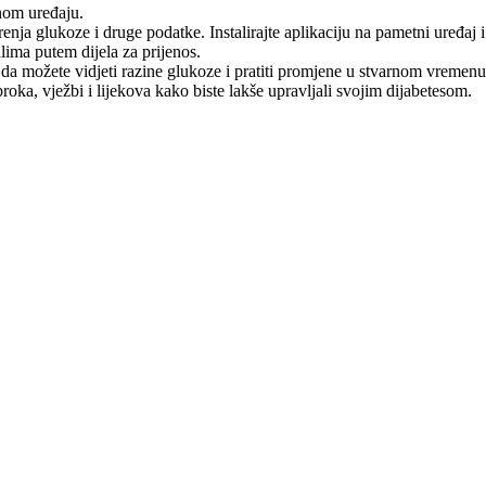
nom uređaju.
ja glukoze i druge podatke. Instalirajte aplikaciju na pametni uređaj
lima putem dijela za prijenos.
o da možete vidjeti razine glukoze i pratiti promjene u stvarnom vremenu
roka, vježbi i lijekova kako biste lakše upravljali svojim dijabetesom.