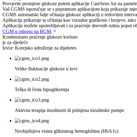
Provjerite promjene glukoze putem aplikacije CareSens Air na pamet
Vaš CGMS isporučuje se s popratnom aplikacijom koja prikazuje mjeren
CGMS automatski šalje očitanja glukoze aplikaciji u redovitim interva
Aplikacija prikazuje ta očitanja kao vizualne grafikone i brojeve, tak
Aplikaciju možete upotrebljavati i za praćenje dnevnih rutina poput ob
CGM u odnosu na BGM
Kontinuirano praćenje glukoze korisno
je za sljedeće
Izvor: Korejsko udruženje za dijabetes
Velike fluktuacije glukoze u krvi
Teška ili česta hipoglikemija
Aktivna terapija inzulinom ili primjena inzulinske pumpe
Neobjašnjiva visina glikiranog hemoglobina (HbA1c)