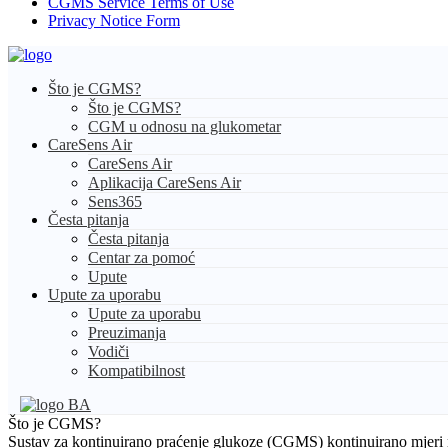
CGMS Service Terms of Use
Privacy Notice Form
Što je CGMS?
Što je CGMS?
CGM u odnosu na glukometar
CareSens Air
CareSens Air
Aplikacija CareSens Air
Sens365
Česta pitanja
Česta pitanja
Centar za pomoć
Upute
Upute za uporabu
Upute za uporabu
Preuzimanja
Vodiči
Kompatibilnost
BA
Što je CGMS?
Sustav za kontinuirano praćenje glukoze (CGMS) kontinuirano mjeri 