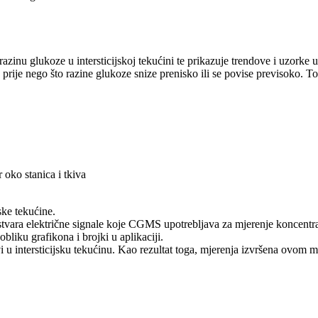
zinu glukoze u intersticijskoj tekućini te prikazuje trendove i uzorke
prije nego što razine glukoze snize prenisko ili se povise previsoko. T
r oko stanica i tkiva
ke tekućine.
tvara električne signale koje CGMS upotrebljava za mjerenje koncentraci
bliku grafikona i brojki u aplikaciji.
i u intersticijsku tekućinu. Kao rezultat toga, mjerenja izvršena ovo