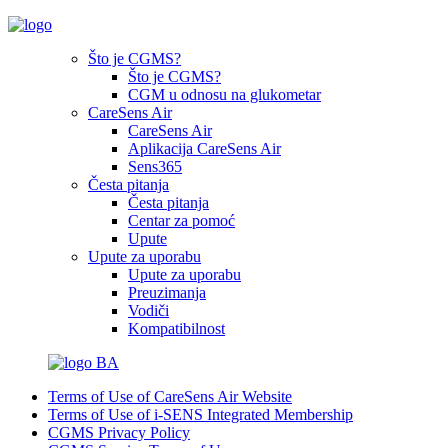
Što je CGMS?
Što je CGMS?
CGM u odnosu na glukometar
CareSens Air
CareSens Air
Aplikacija CareSens Air
Sens365
Česta pitanja
Česta pitanja
Centar za pomoć
Upute
Upute za uporabu
Upute za uporabu
Preuzimanja
Vodiči
Kompatibilnost
BA
Terms of Use of CareSens Air Website
Terms of Use of i-SENS Integrated Membership
CGMS Privacy Policy