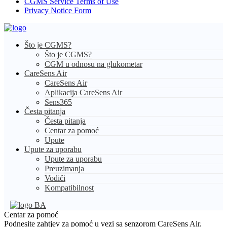
CGMS Service Terms of Use
Privacy Notice Form
Što je CGMS?
Što je CGMS?
CGM u odnosu na glukometar
CareSens Air
CareSens Air
Aplikacija CareSens Air
Sens365
Česta pitanja
Česta pitanja
Centar za pomoć
Upute
Upute za uporabu
Upute za uporabu
Preuzimanja
Vodiči
Kompatibilnost
BA
Centar za pomoć
Podnesite zahtjev za pomoć u vezi sa senzorom CareSens Air.