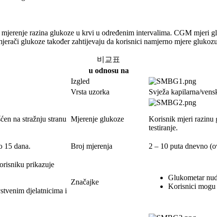
a mjerenje razina glukoze u krvi u određenim intervalima. CGM mjeri g
mjerači glukoze također zahtijevaju da korisnici namjerno mjere glukoz
비교표
u odnosu na
Izgled
Vrsta uzorka
Svježa kapilarna/vens
ćen na stražnju stranu
Mjerenje glukoze
Korisnik mjeri razinu 
testiranje.
o 15 dana.
Broj mjerenja
2 – 10 puta dnevno (o
orisniku prikazuje
Glukometar nudi
Značajke
Korisnici mogu o
stvenim djelatnicima i