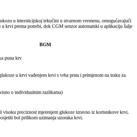
lukozu u intersticijskoj tekućini u stvarnom vremenu, omogućavajući
u u krvi prema potrebi, dok CGM senzor automatski u aplikaciju šalje
BGM
ka puna krv
glukoze u krvi vađenjem krvi s vrha prsta i primjenom na traku za
visno o individualnim razlikama)
 visoku preciznost mjerenjem glukoze izravno iz korisnikove krvi.
sjetiti bol prilikom uzimanja uzoraka krvi.