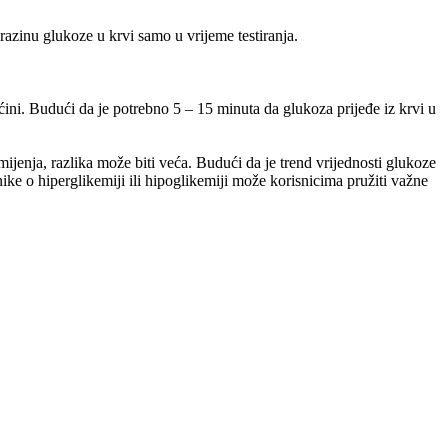
azinu glukoze u krvi samo u vrijeme testiranja.
ini. Budući da je potrebno 5 – 15 minuta da glukoza prijeđe iz krvi u
jenja, razlika može biti veća. Budući da je trend vrijednosti glukoze
nike o hiperglikemiji ili hipoglikemiji može korisnicima pružiti važne