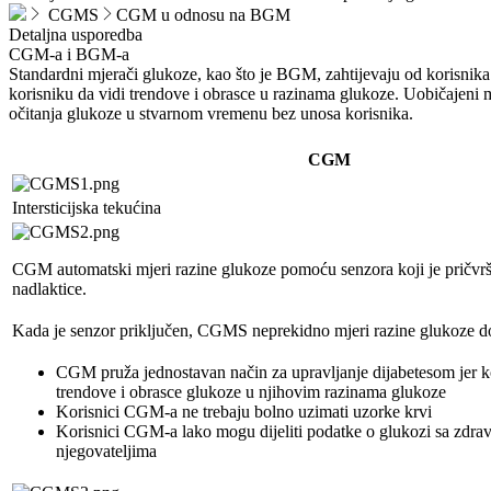
CGMS
CGM u odnosu na BGM
Detaljna usporedba
CGM-a i BGM-a
Standardni mjerači glukoze, kao što je BGM, zahtijevaju od korisnik
korisniku da vidi trendove i obrasce u razinama glukoze. Uobičajeni 
očitanja glukoze u stvarnom vremenu bez unosa korisnika.
CGM
Intersticijska tekućina
CGM automatski mjeri razine glukoze pomoću senzora koji je pričvrš
nadlaktice.
Kada je senzor priključen, CGMS neprekidno mjeri razine glukoze d
CGM pruža jednostavan način za upravljanje dijabetesom jer k
trendove i obrasce glukoze u njihovim razinama glukoze
Korisnici CGM-a ne trebaju bolno uzimati uzorke krvi
Korisnici CGM-a lako mogu dijeliti podatke o glukozi sa zdrav
njegovateljima