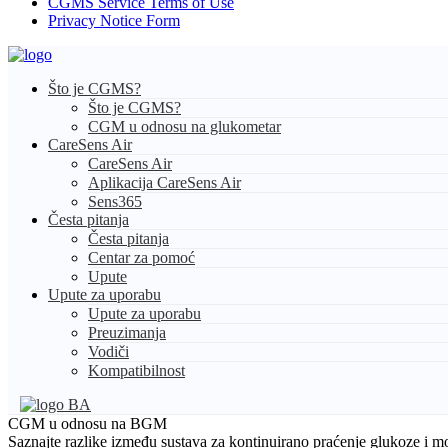
CGMS Service Terms of Use
Privacy Notice Form
Što je CGMS?
Što je CGMS?
CGM u odnosu na glukometar
CareSens Air
CareSens Air
Aplikacija CareSens Air
Sens365
Česta pitanja
Česta pitanja
Centar za pomoć
Upute
Upute za uporabu
Upute za uporabu
Preuzimanja
Vodiči
Kompatibilnost
BA
CGM u odnosu na BGM
Saznajte razlike između sustava za kontinuirano praćenje glukoze i mo