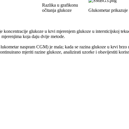
Razlika u grafikonu
očitanja glukoze
Glukometar prikazuje r
koncentracije glukoze u krvi mjerenjem glukoze u intersticijskoj tekuć
u mjerenjima koja daju dvije metode.
Glukometar naspram CGM) je mala; kada se razina glukoze u krvi brzo mi
tinuirano mjeriti razine glukoze, analizirati uzorke i obavijestiti koris