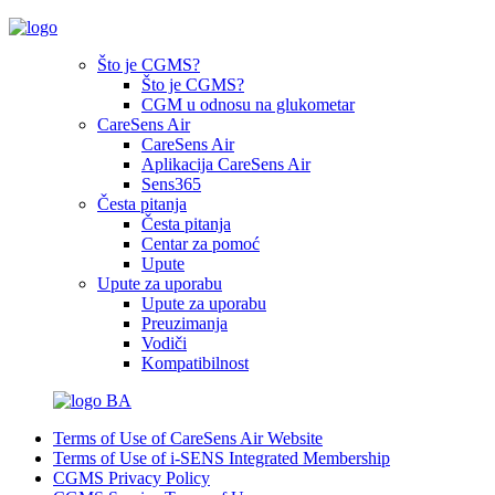
Što je CGMS?
Što je CGMS?
CGM u odnosu na glukometar
CareSens Air
CareSens Air
Aplikacija CareSens Air
Sens365
Česta pitanja
Česta pitanja
Centar za pomoć
Upute
Upute za uporabu
Upute za uporabu
Preuzimanja
Vodiči
Kompatibilnost
BA
Terms of Use of CareSens Air Website
Terms of Use of i-SENS Integrated Membership
CGMS Privacy Policy