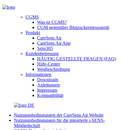
CGMS
Was ist CGMS?
CGM gegenüber Blutzuckermesssgerät
Produkt
CareSens Air
CareSens Air App
Sens365
Kundenbetreuung
HÄUFIG GESTELLTE FRAGEN (FAQ)
Hilfe-Center
Wegbeschreibung
Informationen
Downloads
Anleitungen
Impressum
Kompatibilität
DE
Nutzungsbedingungen der CareSens Air Website
Nutzungsbedingungen für die integrierte i-SENS-
Mitgliedschaft