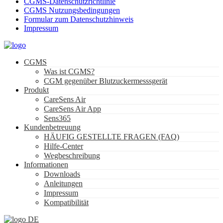
CGMS-Datenschutzrichtlinie
CGMS Nutzungsbedingungen
Formular zum Datenschutzhinweis
Impressum
CGMS
Was ist CGMS?
CGM gegenüber Blutzuckermesssgerät
Produkt
CareSens Air
CareSens Air App
Sens365
Kundenbetreuung
HÄUFIG GESTELLTE FRAGEN (FAQ)
Hilfe-Center
Wegbeschreibung
Informationen
Downloads
Anleitungen
Impressum
Kompatibilität
DE