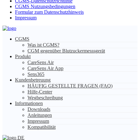
CGMS-Datenschutzrichtlinie
CGMS Nutzungsbedingungen
Formular zum Datenschutzhinweis
Impressum
CGMS
Was ist CGMS?
CGM gegenüber Blutzuckermesssgerät
Produkt
CareSens Air
CareSens Air App
Sens365
Kundenbetreuung
HÄUFIG GESTELLTE FRAGEN (FAQ)
Hilfe-Center
Wegbeschreibung
Informationen
Downloads
Anleitungen
Impressum
Kompatibilität
DE