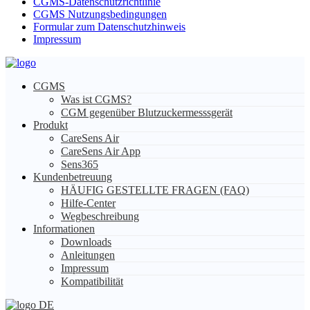
CGMS-Datenschutzrichtlinie
CGMS Nutzungsbedingungen
Formular zum Datenschutzhinweis
Impressum
CGMS
Was ist CGMS?
CGM gegenüber Blutzuckermesssgerät
Produkt
CareSens Air
CareSens Air App
Sens365
Kundenbetreuung
HÄUFIG GESTELLTE FRAGEN (FAQ)
Hilfe-Center
Wegbeschreibung
Informationen
Downloads
Anleitungen
Impressum
Kompatibilität
DE