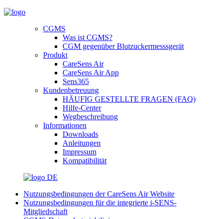
CGMS
Was ist CGMS?
CGM gegenüber Blutzuckermesssgerät
Produkt
CareSens Air
CareSens Air App
Sens365
Kundenbetreuung
HÄUFIG GESTELLTE FRAGEN (FAQ)
Hilfe-Center
Wegbeschreibung
Informationen
Downloads
Anleitungen
Impressum
Kompatibilität
DE
Nutzungsbedingungen der CareSens Air Website
Nutzungsbedingungen für die integrierte i-SENS-
Mitgliedschaft