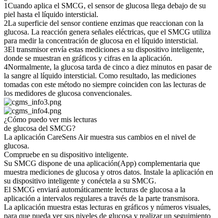
1
Cuando aplica el SMCG, el sensor de glucosa llega debajo de su
piel hasta el líquido intersticial.
2
La superficie del sensor contiene enzimas que reaccionan con la
glucosa. La reacción genera señales eléctricas, que el SMCG utiliza
para medir la concentración de glucosa en el líquido intersticial.
3
El transmisor envía estas mediciones a su dispositivo inteligente,
donde se muestran en gráficos y cifras en la aplicación.
4
Normalmente, la glucosa tarda de cinco a diez minutos en pasar de
la sangre al líquido intersticial. Como resultado, las mediciones
tomadas con este método no siempre coinciden con las lecturas de
los medidores de glucosa convencionales.
¿Cómo puedo ver mis lecturas
de glucosa del SMCG?
La aplicación CareSens Air muestra sus cambios en el nivel de
glucosa.
Compruebe en su dispositivo inteligente.
Su SMCG dispone de una aplicación(App) complementaria que
muestra mediciones de glucosa y otros datos. Instale la aplicación en
su dispositivo inteligente y conéctela a su SMCG.
El SMCG enviará automáticamente lecturas de glucosa a la
aplicación a intervalos regulares a través de la parte transmisora.
La aplicación muestra estas lecturas en gráficos y números visuales,
para que pueda ver sus niveles de glucosa y realizar un seguimiento