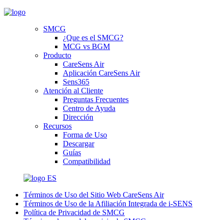
SMCG
¿Que es el SMCG?
MCG vs BGM
Producto
CareSens Air
Aplicación CareSens Air
Sens365
Atención al Cliente
Preguntas Frecuentes
Centro de Ayuda
Dirección
Recursos
Forma de Uso
Descargar
Guías
Compatibilidad
ES
Términos de Uso del Sitio Web CareSens Air
Términos de Uso de la Afiliación Integrada de i-SENS
Política de Privacidad de SMCG