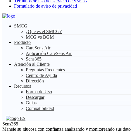
Términos de uso del servicio de SMCG
Formulario de aviso de privacidad
SMCG
¿Que es el SMCG?
MCG vs BGM
Producto
CareSens Air
Aplicación CareSens Air
Sens365
Atención al Cliente
Preguntas Frecuentes
Centro de Ayuda
Dirección
Recursos
Forma de Uso
Descargar
Guías
Compatibilidad
ES
Sens365
Maneje su glucosa con confianza analizando y monitoreando sus dato