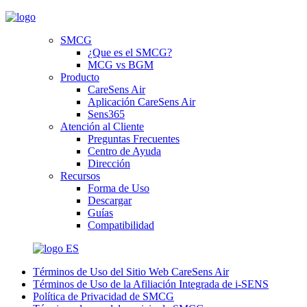
SMCG
¿Que es el SMCG?
MCG vs BGM
Producto
CareSens Air
Aplicación CareSens Air
Sens365
Atención al Cliente
Preguntas Frecuentes
Centro de Ayuda
Dirección
Recursos
Forma de Uso
Descargar
Guías
Compatibilidad
ES
Términos de Uso del Sitio Web CareSens Air
Términos de Uso de la Afiliación Integrada de i-SENS
Política de Privacidad de SMCG