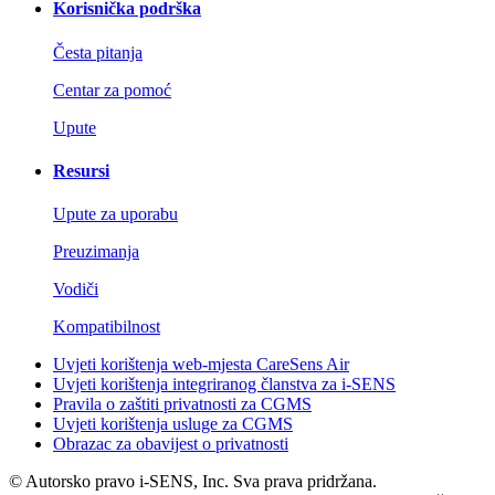
Korisnička podrška
Česta pitanja
Centar za pomoć
Upute
Resursi
Upute za uporabu
Preuzimanja
Vodiči
Kompatibilnost
Uvjeti korištenja web-mjesta CareSens Air
Uvjeti korištenja integriranog članstva za i-SENS
Pravila o zaštiti privatnosti za CGMS
Uvjeti korištenja usluge za CGMS
Obrazac za obavijest o privatnosti
© Autorsko pravo i-SENS, Inc. Sva prava pridržana.