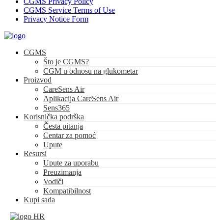
CGMS Privacy Policy
CGMS Service Terms of Use
Privacy Notice Form
CGMS
Što je CGMS?
CGM u odnosu na glukometar
Proizvod
CareSens Air
Aplikacija CareSens Air
Sens365
Korisnička podrška
Česta pitanja
Centar za pomoć
Upute
Resursi
Upute za uporabu
Preuzimanja
Vodiči
Kompatibilnost
Kupi sada
HR