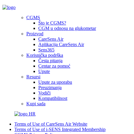
CGMS
Što je CGMS?
CGM u odnosu na glukometar
Proizvod
CareSens Air
Aplikacija CareSens Air
Sens365
Korisnička podrška
Česta pitanja
Centar za pomoć
Upute
Resursi
Upute za uporabu
Preuzimanja
Vodiči
Kompatibilnost
Kupi sada
HR
Terms of Use of CareSens Air Website
Terms of Use of i-SENS Integrated Membership