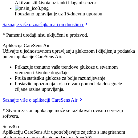
Aktivan stil života uz tanki i lagani senzor
Pouzdano upravljanje uz 15-dnevnu uporabu
Saznajte više o značajkama i prednostima
* Pametni uređaji nisu uključeni u proizvod.
Aplikacija CareSens Air
Uživajte u jednostavnom upravljanju glukozom i dijeljenju podataka
putem aplikacije CareSens Air.
Prikazuje trenutno vaše trendove glukoze u stvarnom
vremenu i životne događaje.
Pruža statistiku glukoze za bolje razumijevanje.
Postavite upozorenja koja će vam pomoći da dosegnete
ciljane razine upravljanja.
Saznajte više o aplikaciji CareSens Air
* Stvarni zaslon aplikacije može se razlikovati ovisno o verziji
softvera.
Sens365
Aplikaciju CareSens Air upotrebljavajte zajedno s integriranom
platformom za upravljanje podacima, Sens365.