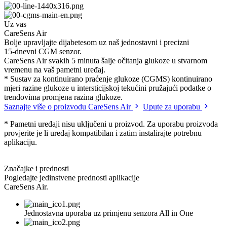
Uz vas
CareSens Air
Bolje upravljajte dijabetesom uz naš jednostavni i precizni
15-dnevni CGM senzor.
CareSens Air svakih 5 minuta šalje očitanja glukoze u stvarnom
vremenu na vaš pametni uređaj.
* Sustav za kontinuirano praćenje glukoze (CGMS) kontinuirano
mjeri razine glukoze u intersticijskoj tekućini pružajući podatke o
trendovima promjena razina glukoze.
Saznajte više o proizvodu CareSens Air
Upute za uporabu
* Pametni uređaji nisu uključeni u proizvod. Za uporabu proizvoda
provjerite je li uređaj kompatibilan i zatim instalirajte potrebnu
aplikaciju.
Značajke i prednosti
Pogledajte jedinstvene prednosti aplikacije
CareSens Air.
Jednostavna uporaba uz primjenu senzora All in One