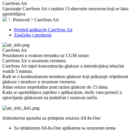
CareSens Air
Upoznajte CareSens Air s tankim 15-dnevnim senzorom koji se lako
upotrebljava
Proizvod
CareSens Air
Pregled aplikacije CareSens Air
Značajke i prednosti
CareSens
Air
Pouzdanost u svakom trenutku uz CGM sustav
CareSens Air u stvarnom vremenu
CareSens Air mjeri koncentraciju glukoze u intersticijskoj tekućini
svakih 5 minuta.
Radi se o kontinuiranom monitoru glukoze koji prikazuje vrijednosti
glukoze i trendove u stvarnom vremenu.
Jedan senzor neprekidno prati razinu glukoze do 15 dana.
Kada se upotrebljava zajedno s aplikacijom, može vam pomoći u
upravljanju glukozom na praktičan i sustavan način.
Jednostavna uporaba uz primjenu senzora
All-In-One
Sa strukturom All-In-One aplikatora sa senzorom nema