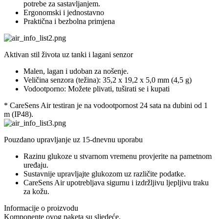
potrebe za sastavljanjem.
Ergonomski i jednostavno
Praktična i bezbolna primjena
Aktivan stil života uz
tanki i lagani
senzor
Malen, lagan i udoban za nošenje.
Veličina senzora (težina): 35,2 x 19,2 x 5,0 mm (4,5 g)
Vodootporno: Možete plivati, tuširati se i kupati
* CareSens Air testiran je na vodootpornost 24 sata na dubini od 1
m (IP48).
Pouzdano upravljanje uz
15-dnevnu
uporabu
Razinu glukoze u stvarnom vremenu provjerite na pametnom
uređaju.
Sustavnije upravljajte glukozom uz različite podatke.
CareSens Air upotrebljava sigurnu i izdržljivu ljepljivu traku
za kožu.
Informacije o proizvodu
Komponente ovog paketa su sljedeće.