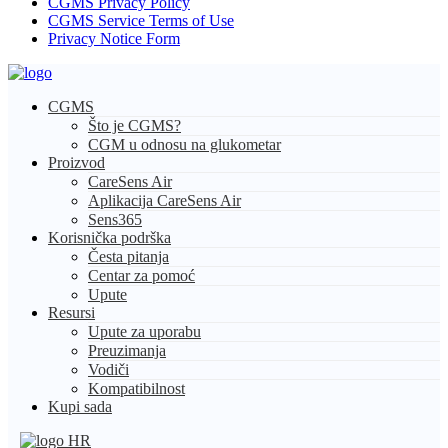
CGMS Privacy Policy
CGMS Service Terms of Use
Privacy Notice Form
CGMS
Što je CGMS?
CGM u odnosu na glukometar
Proizvod
CareSens Air
Aplikacija CareSens Air
Sens365
Korisnička podrška
Česta pitanja
Centar za pomoć
Upute
Resursi
Upute za uporabu
Preuzimanja
Vodiči
Kompatibilnost
Kupi sada
HR