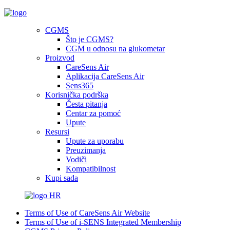
CGMS
Što je CGMS?
CGM u odnosu na glukometar
Proizvod
CareSens Air
Aplikacija CareSens Air
Sens365
Korisnička podrška
Česta pitanja
Centar za pomoć
Upute
Resursi
Upute za uporabu
Preuzimanja
Vodiči
Kompatibilnost
Kupi sada
HR
Terms of Use of CareSens Air Website
Terms of Use of i-SENS Integrated Membership