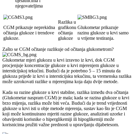
djelatnicima i
njegovateljima
Razlika u
CGM prikazuje neprekidna
grafikonu
Glukometar prikazuje
očitanja glukoze i trendove
očitanja
razinu glukoze u krvi samo
glukoze.
glukoze
u vrijeme testiranja.
Zašto se CGM očitanje razlikuje od očitanja glukometrom?
Glukometar mjeri glukozu u krvi izravno iz krvi, dok CGM
procjenjuje koncentracije glukoze u krvi mjerenjem glukoze u
intersticijskoj tekućini. Budući da je potrebno 5 – 15 minuta da
glukoza prijeđe iz krvi u intersticijsku tekućinu, ta vremenska razlika
može uzrokovati razlike u mjerenjima koja daju dvije metode.
Kada su razine glukoze u krvi stabilne, razlika između dva očitanja
(Glukometar naspram CGM) je mala; kada se razina glukoze u krvi
brzo mijenja, razlika može biti veća. Budući da je trend vrijednosti
glukoze u krvi isti u obje metode mjerenja, sustav kao što je CGM
koji može kontinuirano mjeriti razine glukoze, analizirati uzorke i
obavijestiti korisnike o hiperglikemiji ili hipoglikemiji može
korisnicima pružiti važne prednosti u upravljanju dijabetesom.