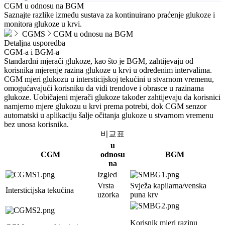
CGM u odnosu na BGM
Saznajte razlike između sustava za kontinuirano praćenje glukoze i
monitora glukoze u krvi.
CGMS
CGM u odnosu na BGM
Detaljna usporedba
CGM-a i BGM-a
Standardni mjerači glukoze, kao što je BGM, zahtijevaju od
korisnika mjerenje razina glukoze u krvi u određenim intervalima.
CGM mjeri glukozu u intersticijskoj tekućini u stvarnom vremenu,
omogućavajući korisniku da vidi trendove i obrasce u razinama
glukoze. Uobičajeni mjerači glukoze također zahtijevaju da korisnici
namjerno mjere glukozu u krvi prema potrebi, dok CGM senzor
automatski u aplikaciju šalje očitanja glukoze u stvarnom vremenu
bez unosa korisnika.
비교표
u
CGM
odnosu
BGM
na
Izgled
Vrsta
Svježa kapilarna/venska
Intersticijska tekućina
uzorka
puna krv
Korisnik mjeri razinu