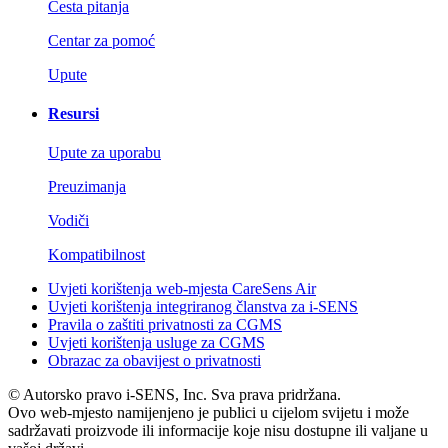
Česta pitanja
Centar za pomoć
Upute
Resursi
Upute za uporabu
Preuzimanja
Vodiči
Kompatibilnost
Uvjeti korištenja web-mjesta CareSens Air
Uvjeti korištenja integriranog članstva za i-SENS
Pravila o zaštiti privatnosti za CGMS
Uvjeti korištenja usluge za CGMS
Obrazac za obavijest o privatnosti
© Autorsko pravo i-SENS, Inc. Sva prava pridržana.
Ovo web-mjesto namijenjeno je publici u cijelom svijetu i može
sadržavati proizvode ili informacije koje nisu dostupne ili valjane u