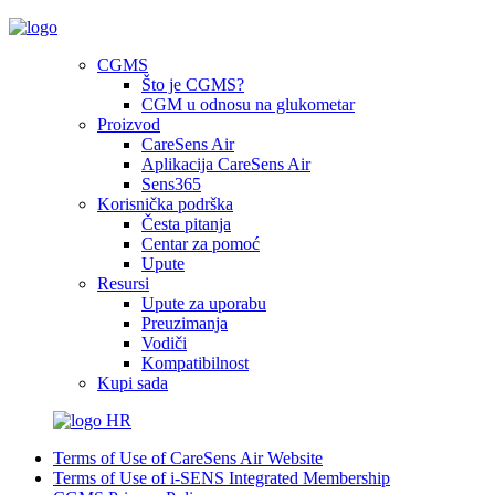
CGMS
Što je CGMS?
CGM u odnosu na glukometar
Proizvod
CareSens Air
Aplikacija CareSens Air
Sens365
Korisnička podrška
Česta pitanja
Centar za pomoć
Upute
Resursi
Upute za uporabu
Preuzimanja
Vodiči
Kompatibilnost
Kupi sada
HR
Terms of Use of CareSens Air Website
Terms of Use of i-SENS Integrated Membership