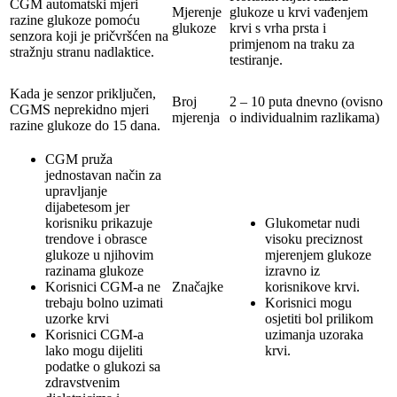
CGM automatski mjeri
Mjerenje
glukoze u krvi vađenjem
razine glukoze pomoću
glukoze
krvi s vrha prsta i
senzora koji je pričvršćen na
primjenom na traku za
stražnju stranu nadlaktice.
testiranje.
Kada je senzor priključen,
Broj
2 – 10 puta dnevno (ovisno
CGMS neprekidno mjeri
mjerenja
o individualnim razlikama)
razine glukoze do 15 dana.
CGM pruža
jednostavan način za
upravljanje
dijabetesom jer
korisniku prikazuje
Glukometar nudi
trendove i obrasce
visoku preciznost
glukoze u njihovim
mjerenjem glukoze
razinama glukoze
izravno iz
Korisnici CGM-a ne
Značajke
korisnikove krvi.
trebaju bolno uzimati
Korisnici mogu
uzorke krvi
osjetiti bol prilikom
Korisnici CGM-a
uzimanja uzoraka
lako mogu dijeliti
krvi.
podatke o glukozi sa
zdravstvenim