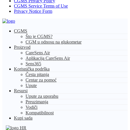
CGMS Privacy Policy
CGMS Service Terms of Use
Privacy Notice Form
CGMS
Što je CGMS?
CGM u odnosu na glukometar
Proizvod
CareSens Air
Aplikacija CareSens Air
Sens365
Korisnička podrška
Česta pitanja
Centar za pomoć
Upute
Resursi
Upute za uporabu
Preuzimanja
Vodiči
Kompatibilnost
Kupi sada
HR