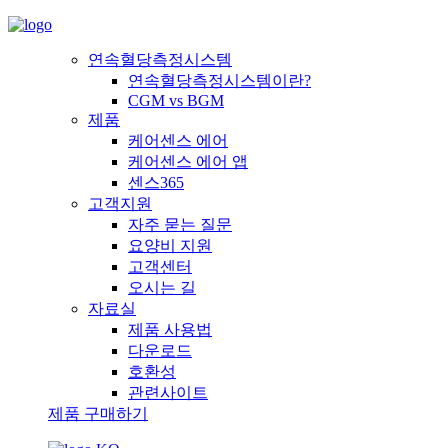
연속혈당측정시스템
연속혈당측정시스템이란?
CGM vs BGM
제품
케어센스 에어
케어센스 에어 앱
센스365
고객지원
자주 묻는 질문
요양비 지원
고객센터
오시는 길
자료실
제품 사용법
다운로드
호환성
관련사이트
제품 구매하기