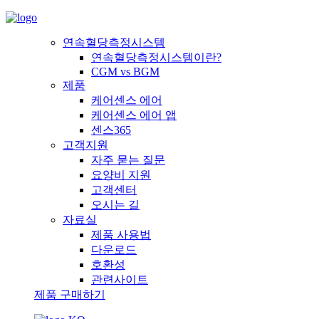
연속혈당측정시스템
연속혈당측정시스템이란?
CGM vs BGM
제품
케어센스 에어
케어센스 에어 앱
센스365
고객지원
자주 묻는 질문
요양비 지원
고객센터
오시는 길
자료실
제품 사용법
다운로드
호환성
관련사이트
제품 구매하기