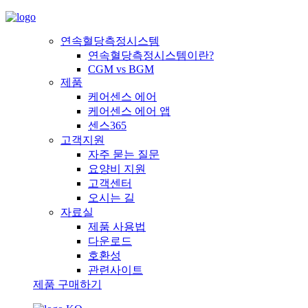
연속혈당측정시스템
연속혈당측정시스템이란?
CGM vs BGM
제품
케어센스 에어
케어센스 에어 앱
센스365
고객지원
자주 묻는 질문
요양비 지원
고객센터
오시는 길
자료실
제품 사용법
다운로드
호환성
관련사이트
제품 구매하기