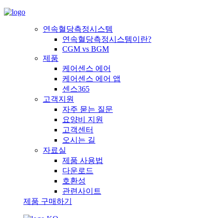
연속혈당측정시스템
연속혈당측정시스템이란?
CGM vs BGM
제품
케어센스 에어
케어센스 에어 앱
센스365
고객지원
자주 묻는 질문
요양비 지원
고객센터
오시는 길
자료실
제품 사용법
다운로드
호환성
관련사이트
제품 구매하기