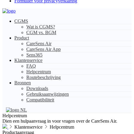
Formulier voor privacyverklaring
CGMS
Wat is CGMS?
CGM vs. BGM
Product
CareSens Air
CareSens Air App
Sens365
Klantenservice
FAQ
Helpcentrum
Routebeschrijving
Bronnen
Downloads
Gebruiksaanwijzingen
Compatibiliteit
NL
Helpcentrum
Dien een hulpaanvraag in voor vragen over de CareSens Air.
Klantenservice
Helpcentrum
Productaanvraag