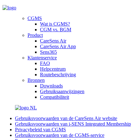
CGMS
Wat is CGMS?
CGM vs. BGM
Product
CareSens Air
CareSens Air App
Sens365
Klantenservice
FAQ
Helpcentrum
Routebeschrijving
Bronnen
Downloads
Gebruiksaanwijzingen
Compatibiliteit
NL
Gebruiksvoorwaarden van de CareSens Air website
Gebruiksvoorwaarden van i-SENS Integrated Membership
Privacybeleid van CGMS
Gebruiksvoorwaarden van de CGMS-service