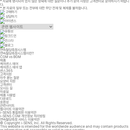
* 자료에 명시되어 있지 않은 항목에 대한 질문이나 추가 문의 사항은 고객센터로 문의하시기 바랍니
다.
* 본 자료의 일부 또는 전부에 대한 무단 전재 및 복제를 불허합니다.
구매하기
상담하기
연속혈당측정시스템
연속혈당측정시스템이란?
CGM vs BGM
제품
케어센스 에어
케어센스 에어 앱
센스365
고객지원
자주 묻는 질문
요양비 지원
고객센터
오시는 길
자료실
제품 사용법
다운로드
호환성
관련사이트
웹사이트 이용약관
i-SENS 통합회원 이용약관
i-SENS CGM 개인정보 처리방침
연속혈당측정 서비스 이용약관
© Copyright i-SENS, Inc. All Rights Reserved.
This website is intended for the worldwide audience and may contain products