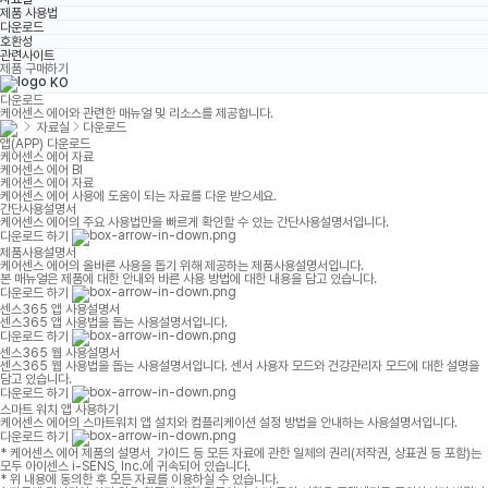
제품 사용법
다운로드
호환성
관련사이트
제품 구매하기
KO
다운로드
케어센스 에어와 관련한 매뉴얼 및 리소스를 제공합니다.
자료실
다운로드
앱(APP) 다운로드
케어센스 에어 자료
케어센스 에어 BI
케어센스 에어 자료
케어센스 에어 사용에 도움이 되는 자료를 다운 받으세요.
간단사용설명서
케어센스 에어의 주요 사용법만을 빠르게 확인할 수 있는 간단사용설명서입니다.
다운로드 하기
제품사용설명서
케어센스 에어의 올바른 사용을 돕기 위해 제공하는 제품사용설명서입니다.
본 매뉴얼은 제품에 대한 안내와 바른 사용 방법에 대한 내용을 담고 있습니다.
다운로드 하기
센스365 앱 사용설명서
센스365 앱 사용법을 돕는 사용설명서입니다.
다운로드 하기
센스365 웹 사용설명서
센스365 웹 사용법을 돕는 사용설명서입니다. 센서 사용자 모드와 건강관리자 모드에 대한 설명을
담고 있습니다.
다운로드 하기
스마트 워치 앱 사용하기
케어센스 에어의 스마트워치 앱 설치와 컴플리케이션 설정 방법을 안내하는 사용설명서입니다.
다운로드 하기
* 케어센스 에어 제품의 설명서, 가이드 등 모든 자료에 관한 일체의 권리(저작권, 상표권 등 포함)는
모두 아이센스 i-SENS, Inc.에 귀속되어 있습니다.
* 위 내용에 동의한 후 모든 자료를 이용하실 수 있습니다.